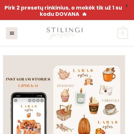
X
Pirk 2 presetų rinkinius, o mokėk tik už 1 su
kodu DOVANA
🔥
Pereiti
Pagrindinis
prie
0
turinio
meniu