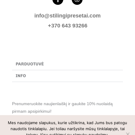
a
n
c
s
e
t
info@stilingipresetai.com
b
a
o
g
+370 643 93266
o
r
k
a
-
m
f
PARDUOTUVĖ
INFO
Prenumeruokite naujienlaiškį ir gaukite 10% nuolaidą
pirmam apsipirkimui!
Mes naudojame slapukus, kurie užtikrina, kad Jums bus patogu
naudotis tinklalapiu. Jei toliau naršysite mūsų tinklalapyje, tai
0
tolygu Jūsų sutikimui su slapukų naudojimu.