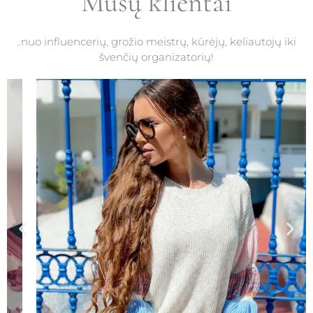
Mūsų klientai
..nuo influencerių, grožio meistrų, kūrėjų, keliautojų iki
švenčių organizatorių!