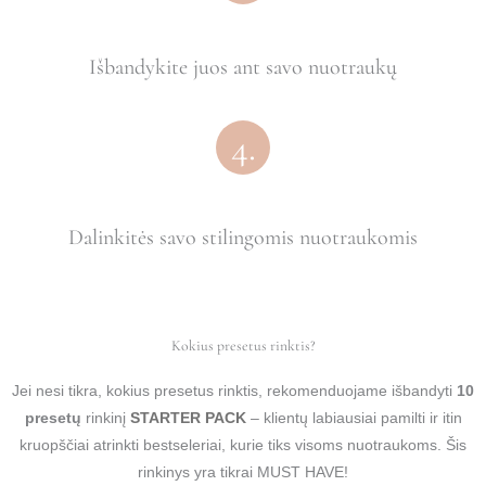
Išbandykite juos ant savo nuotraukų
4.
Dalinkitės savo stilingomis nuotraukomis
Kokius presetus rinktis?
Jei nesi tikra, kokius presetus rinktis, rekomenduojame išbandyti
10
presetų
rinkinį
STARTER PACK
– klientų labiausiai pamilti ir itin
kruopščiai atrinkti bestseleriai, kurie tiks visoms nuotraukoms. Šis
rinkinys yra tikrai MUST HAVE!