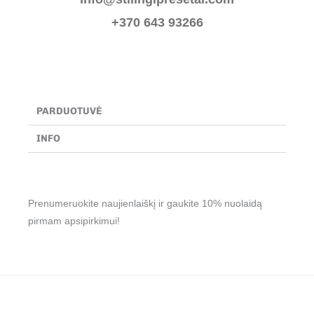
b
a
o
g
+370 643 93266
o
r
k
a
-
m
f
PARDUOTUVĖ
INFO
Prenumeruokite naujienlaiškį ir gaukite 10% nuolaidą
pirmam apsipirkimui!