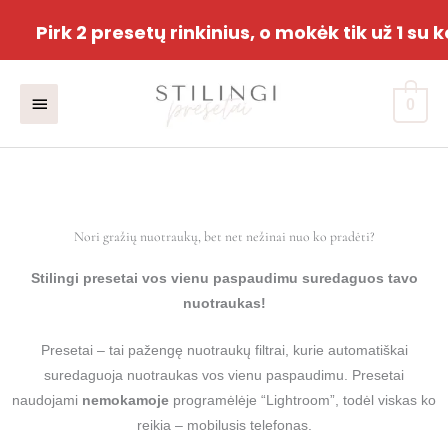
Pirk 2 presetų rinkinius, o mokėk tik už 1 s
Pereiti
Pagrindinis
prie
0
turinio
meniu
Nori gražių nuotraukų, bet net nežinai nuo ko pradėti?
Stilingi presetai vos vienu paspaudimu suredaguos tavo
nuotraukas!
Presetai – tai pažengę nuotraukų filtrai, kurie automatiškai
suredaguoja nuotraukas vos vienu paspaudimu. Presetai
naudojami
nemokamoje
programėlėje “Lightroom”, todėl viskas ko
reikia – mobilusis telefonas.