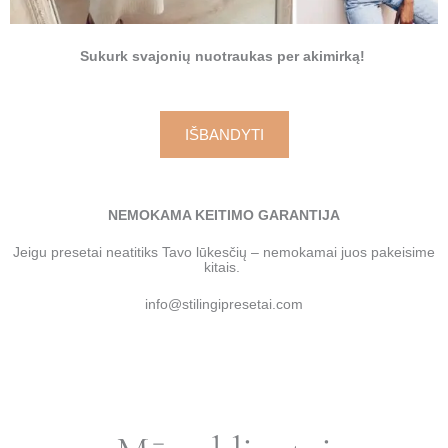
Sukurk svajonių nuotraukas per akimirką!
IŠBANDYTI
NEMOKAMA KEITIMO GARANTIJA
Jeigu presetai neatitiks Tavo lūkesčių – nemokamai juos pakeisime
kitais.
info@stilingipresetai.com