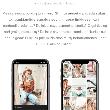
Kurk akį traukiančius vizualus
Visiškai nesvarbu kokį turinį kuri,
Stilingi presetai padeda sukurti
akį traukiančius vizualus socialiniuose tinkluose.
Kuri ir
parduodi produktus? Daliniesi savo asmenine istorija? O gal tiesiog
nori gražių nuotraukų? Dalinkis savo nuotraukomis, dėl kurių tikrai
nebus gėda! Prisijunk prie milžiniškos mūsų bendruomenės – net
10 000+ laimingų klientų!