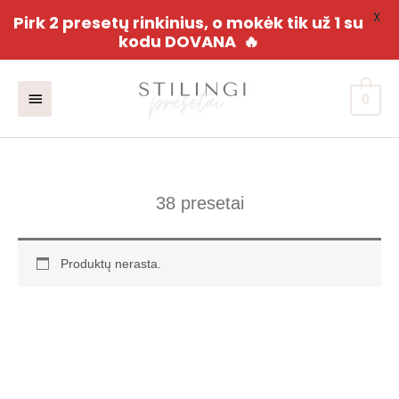
X
Pirk 2 presetų rinkinius, o mokėk tik už 1 su
kodu DOVANA
🔥
Pereiti
Pagrindinis
prie
0
turinio
meniu
38 presetai
Produktų nerasta.