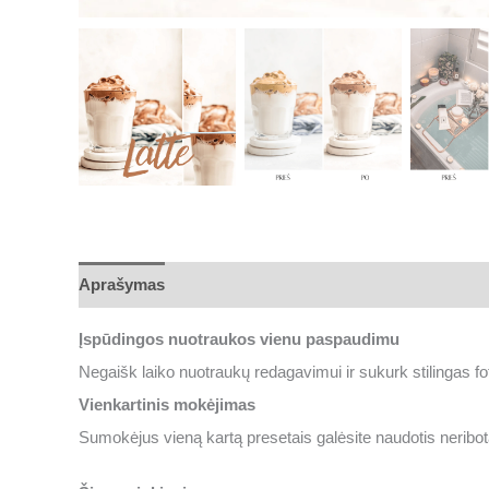
Aprašymas
Įspūdingos nuotraukos vienu paspaudimu
Negaišk laiko nuotraukų redagavimui ir sukurk stilingas fo
Vienkartinis mokėjimas
Sumokėjus vieną kartą presetais galėsite naudotis neribotą