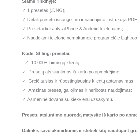
Šiame rinkinyje:
✓ 1 presetas (.DNG);
✓ Detali presetų išsaugojimo ir naudojimo instrukcija PDF 
✓ Presetai tinkantys iPhone & Android telefonams;
✓ Naudojami telefone nemokamoje programėlėje Lightroo
Kodėl Stilingi presetai:
✓ 10 000+ laimingų klientų;
✓ Presetų atsisiuntimas iš karto po apmokėjimo;
✓ Greičiausias ir rūpestingiausias klientų aptarnavimas;
✓ Amžinas presetų galiojimas ir neribotas naudojimas;
✓ Asmeninė dovana su kiekvienu užsakymu.
Presetų atsiuntimo nuorodą matysite iš karto po apmok
Dalinkis savo akimirkomis ir stebėk kitų naudojant g