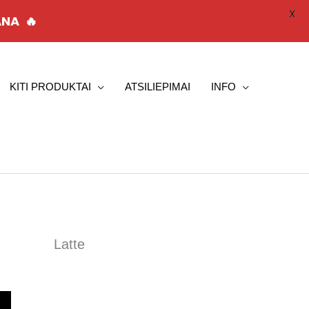
X
VANA
🔥
KITI PRODUKTAI
ATSILIEPIMAI
INFO
rent
Latte
ce