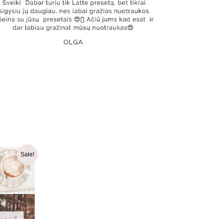
ginal
Current
Sale!
ce
price
:
is:
99 €.
14.99 €.