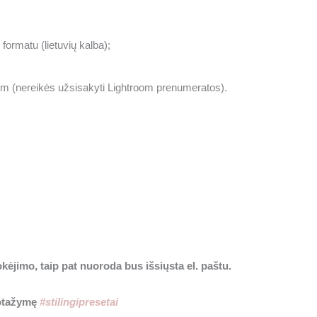
formatu (lietuvių kalba);
m (nereikės užsisakyti Lightroom prenumeratos).
ėjimo, taip pat nuoroda bus išsiųsta el. paštu.
rotažymę
#stilingipresetai