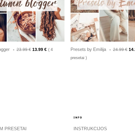
ogger
Presets by Emilija
23.99
€
13.99
€
4
24.99
€
14
presetai
INFO
M PRESETAI
INSTRUKCIJOS