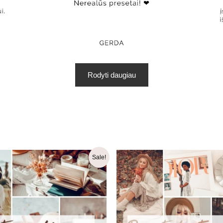
Rodyti daugiau
Original
Current
Ori
Sale!
price
price
pri
was:
is:
was
23.99 €.
13.99 €.
24.