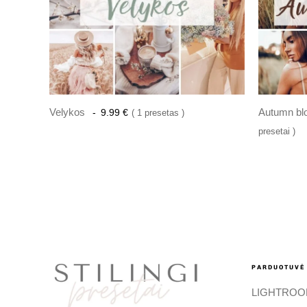
Velykos
Autumn bl
9.99
€
1 presetas
presetai
PARDUOTUVĖ
LIGHTROO