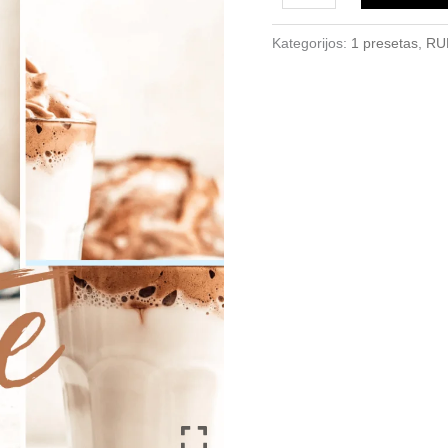
9.99 €.
4.99
Kategorijos:
1 presetas
,
RU