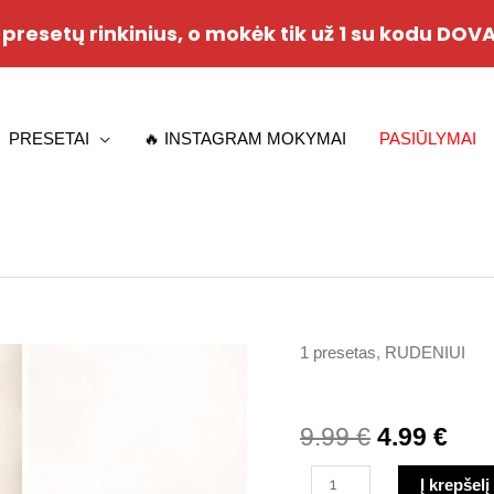
2 presetų rinkinius, o mokėk tik už 1 su kodu DO
PRESETAI
🔥 INSTAGRAM MOKYMAI
PASIŪLYMAI
1 presetas
,
RUDENIUI
produkto
Original
Cur
kiekis:
price
pri
Latte
9.99
€
4.99
€
was:
is:
Į krepšelį