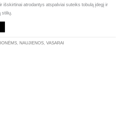
9 €.
r išskirtinai atrodantys atspalviai suteiks tobulą įdegį ir
tilių.
LIONĖMS
,
NAUJIENOS
,
VASARAI