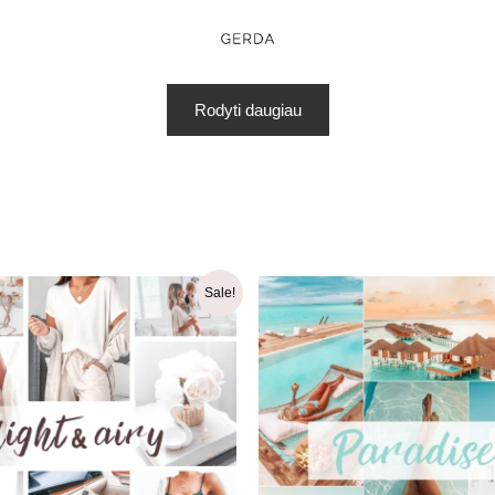
Rodyti daugiau
Original
Current
Original
Curren
Sale!
price
price
price
price
was:
is:
was:
is:
16.99 €.
14.99 €.
16.99 €.
9.99 €