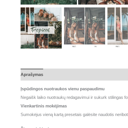
Aprašymas
Įspūdingos nuotraukos vienu paspaudimu
Negaišk laiko nuotraukų redagavimui ir sukurk stilingas fo
Vienkartinis mokėjimas
Sumokėjus vieną kartą presetais galėsite naudotis neribotą