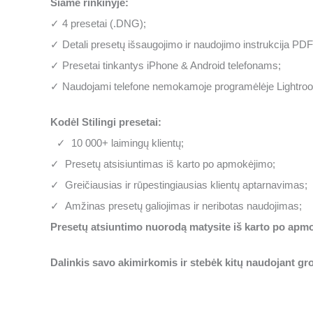
Šiame rinkinyje:
✓ 4 presetai (.DNG);
✓ Detali presetų išsaugojimo ir naudojimo instrukcija PDF 
✓ Presetai tinkantys iPhone & Android telefonams;
✓ Naudojami telefone nemokamoje programėlėje Lightroo
Kodėl Stilingi presetai:
✓ 10 000+ laimingų klientų;
✓ Presetų atsisiuntimas iš karto po apmokėjimo;
✓ Greičiausias ir rūpestingiausias klientų aptarnavimas;
✓ Amžinas presetų galiojimas ir neribotas naudojimas;
Presetų atsiuntimo nuorodą matysite iš karto po apmok
Dalinkis savo akimirkomis ir stebėk kitų naudojant g