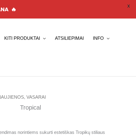
X
VANA
🔥
KITI PRODUKTAI
ATSILIEPIMAI
INFO
NAUJIENOS
,
VASARAI
rrent
Tropical
ice
endimas norintiems sukurti estetiškas Tropikų stiliaus