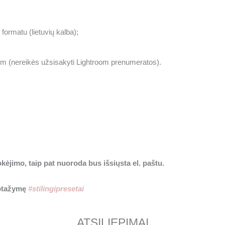
formatu (lietuvių kalba);
m (nereikės užsisakyti Lightroom prenumeratos).
ėjimo, taip pat nuoroda bus išsiųsta el. paštu.
rotažymę
#stilingipresetai
ATSILIEPIMAI