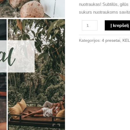
16.99 €.
9.9
nuotraukas! Subtilūs, gilūs i
sukurs nuotraukoms savitą s
Į krepšelį
Kategorijos:
4 presetai
,
KE