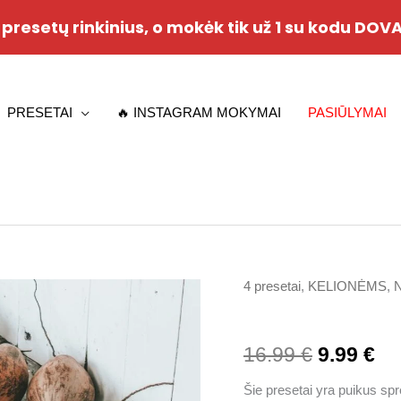
2 presetų rinkinius, o mokėk tik už 1 su kodu DO
PRESETAI
🔥 INSTAGRAM MOKYMAI
PASIŪLYMAI
4 presetai
,
KELIONĖMS
,
produkto
Original
Cu
kiekis:
price
pr
Tropical
16.99
€
9.99
€
was:
is:
Šie presetai yra puikus spr