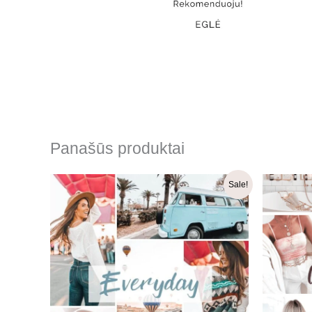
Panašūs produktai
Original
Current
Sale!
price
price
was:
is:
16.99 €.
8.49 €.