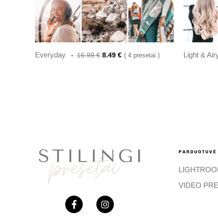
Everyday
Light & Air
16.99
€
8.49
€
4 presetai
PARDUOTUVĖ
LIGHTROO
VIDEO PRE
F
I
a
n
c
s