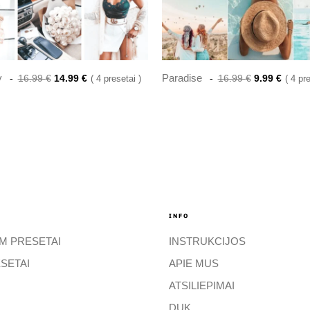
y
Paradise
16.99
€
14.99
€
4 presetai
16.99
€
9.99
€
4 pr
INFO
M PRESETAI
INSTRUKCIJOS
SETAI
APIE MUS
ATSILIEPIMAI
DUK