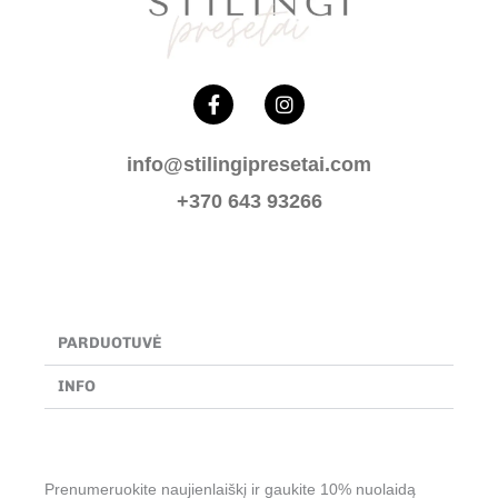
F
I
a
n
c
s
e
t
info@stilingipresetai.com
b
a
o
g
+370 643 93266
o
r
k
a
-
m
f
PARDUOTUVĖ
INFO
Prenumeruokite naujienlaiškį ir gaukite 10% nuolaidą