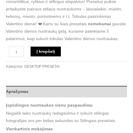
romantiškus, ryškius ir stilingus atspalvius! Presetus puikiai
pritaikysite įvairaus stiliaus nuotraukoms – laisvalaikio, maisto,
kelionių, miesto, portretinėms ir t.t. Tobulas pasirinkimas
Valentino dienai!
❤️ Kartu su šiais presetais
nemokamai
gausite
Valentino dienos nuotraukų gidą, kuriame pateikiame 5
patarimus, kaip sukurti tobulas Valentino dienos nuotraukas.
Į krepšelį
Kategorija:
DESKTOP PRESETAI
Aprašymas
Įspūdingos nuotraukos vienu paspaudimu
Negaišk laiko nuotraukų redagavimui ir sukurk stilingas
fotografijas vos per kelias sekundes su Stilingais presetais.
Vienkartinis mokėjimas