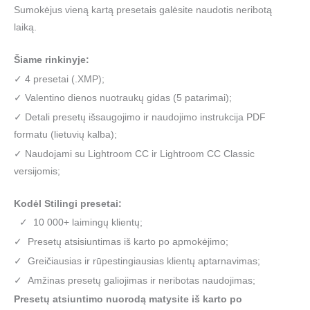
Sumokėjus vieną kartą presetais galėsite naudotis neribotą
laiką.
Šiame rinkinyje:
✓ 4 presetai (.XMP);
✓ Valentino dienos nuotraukų gidas (5 patarimai);
✓ Detali presetų išsaugojimo ir naudojimo instrukcija PDF
formatu (lietuvių kalba);
✓ Naudojami su Lightroom CC ir Lightroom CC Classic
versijomis;
Kodėl Stilingi presetai:
✓ 10 000+ laimingų klientų;
✓ Presetų atsisiuntimas iš karto po apmokėjimo;
✓ Greičiausias ir rūpestingiausias klientų aptarnavimas;
✓ Amžinas presetų galiojimas ir neribotas naudojimas;
Presetų atsiuntimo nuorodą matysite iš karto po