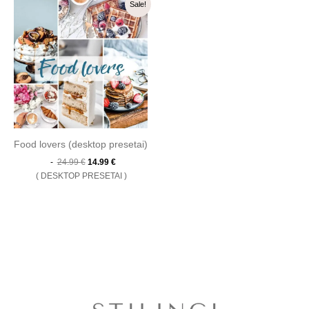
Sale!
price
price
was:
is:
24.99 €.
14.99 €.
Food lovers (desktop presetai)
24.99
€
14.99
€
DESKTOP PRESETAI