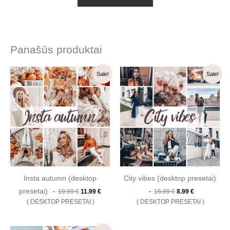
Panašūs produktai
Original
Current
Original
Current
Sale!
Sale!
price
price
price
price
was:
is:
was:
is:
19.99 €.
11.99 €.
16.99 €.
8.99 €.
Insta autumn (desktop
City vibes (desktop presetai)
presetai)
19.99
€
11.99
€
16.99
€
8.99
€
DESKTOP PRESETAI
DESKTOP PRESETAI
Original
Current