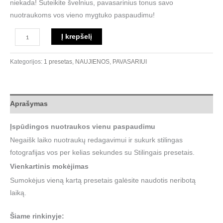
niekada! Suteikite švelnius, pavasarinius tonus savo
nuotraukoms vos vieno mygtuko paspaudimu!
Į krepšelį
Kategorijos:
1 presetas
,
NAUJIENOS
,
PAVASARIUI
Aprašymas
Įspūdingos nuotraukos vienu paspaudimu
Negaišk laiko nuotraukų redagavimui ir sukurk stilingas
fotografijas vos per kelias sekundes su Stilingais presetais.
Vienkartinis mokėjimas
Sumokėjus vieną kartą presetais galėsite naudotis neribotą
laiką.
Šiame rinkinyje: