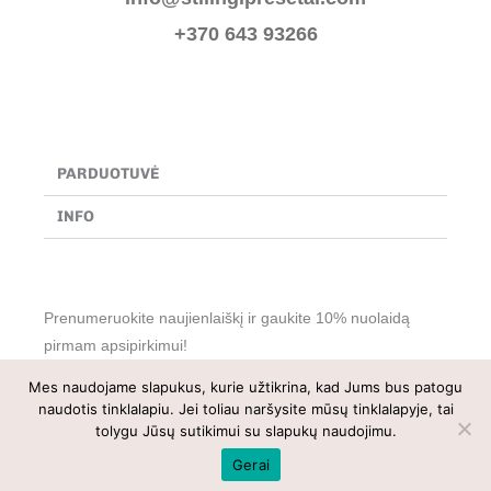
b
a
o
g
+370 643 93266
o
r
k
a
-
m
f
PARDUOTUVĖ
INFO
Prenumeruokite naujienlaiškį ir gaukite 10% nuolaidą
pirmam apsipirkimui!
Mes naudojame slapukus, kurie užtikrina, kad Jums bus patogu
naudotis tinklalapiu. Jei toliau naršysite mūsų tinklalapyje, tai
0
tolygu Jūsų sutikimui su slapukų naudojimu.
Gerai