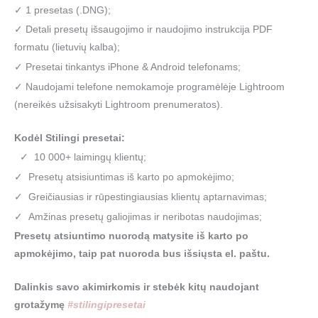
✓ 1 presetas (.DNG);
✓ Detali presetų išsaugojimo ir naudojimo instrukcija PDF
formatu (lietuvių kalba);
✓ Presetai tinkantys iPhone & Android telefonams;
✓ Naudojami telefone nemokamoje programėlėje Lightroom
(nereikės užsisakyti Lightroom prenumeratos).
Kodėl Stilingi presetai:
✓ 10 000+ laimingų klientų;
✓ Presetų atsisiuntimas iš karto po apmokėjimo;
✓ Greičiausias ir rūpestingiausias klientų aptarnavimas;
✓ Amžinas presetų galiojimas ir neribotas naudojimas;
Presetų atsiuntimo nuorodą matysite iš karto po
apmokėjimo, taip pat nuoroda bus išsiųsta el. paštu.
Dalinkis savo akimirkomis ir stebėk kitų naudojant
grotažymę
#stilingipresetai