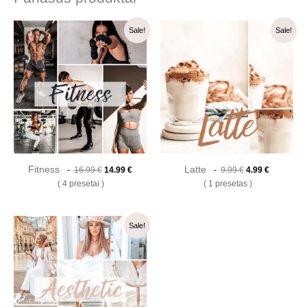
Original
Current
Original
Current
Sale!
Sale!
price
price
price
price
was:
is:
was:
is:
16.99 €.
14.99 €.
9.99 €.
4.99 €.
Fitness
Latte
16.99
€
14.99
€
9.99
€
4.99
€
4 presetai
1 presetas
Original
Current
Sale!
price
price
was:
is:
19.99 €.
15.99 €.