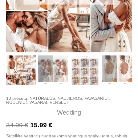
10 presetų
,
NATŪRALŪS
,
NAUJIENOS
,
PAVASARIUI
,
RUDENIUI
,
VASARAI
,
VERSLUI
Wedding
34.99
€
15.99
€
Suteikite vestuvių nuotraukoms ypatingus spalvų tonus, tobulą