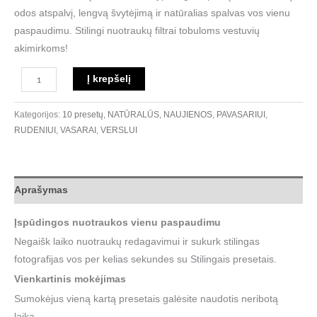
odos atspalvį, lengvą švytėjimą ir natūralias spalvas vos vienu
paspaudimu. Stilingi nuotraukų filtrai tobuloms vestuvių
akimirkoms!
Į krepšelį
Kategorijos:
10 presetų
,
NATŪRALŪS
,
NAUJIENOS
,
PAVASARIUI
,
RUDENIUI
,
VASARAI
,
VERSLUI
Aprašymas
Įspūdingos nuotraukos vienu paspaudimu
Negaišk laiko nuotraukų redagavimui ir sukurk stilingas
fotografijas vos per kelias sekundes su Stilingais presetais.
Vienkartinis mokėjimas
Sumokėjus vieną kartą presetais galėsite naudotis neribotą
laiką.