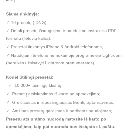
Šiame rinkinyje:
✓ 10 presetų (.DNG);
✓ Detali presetų išsaugojimo ir naudojimo instrukcija PDF
formatu (lietuvių kalba);
✓ Presetai tinkantys iPhone & Android telefonams;
✓ Naudojami telefone nemokamoje programėlėje Lightroom
(nereikės užsisakyti Lightroom prenumeratos).
Kodėl Stilingi presetai:
✓ 10 000+ laimingų klientų;
✓ Presetų atsisiuntimas iš karto po apmokėjimo;
✓ Greičiausias ir rūpestingiausias klientų aptarnavimas;
✓ Amžinas presetų galiojimas ir neribotas naudojimas;
Presetų atsiuntimo nuorodą matysite iš karto po
apmokėjimo, taip pat nuoroda bus išsiųsta el. paštu.