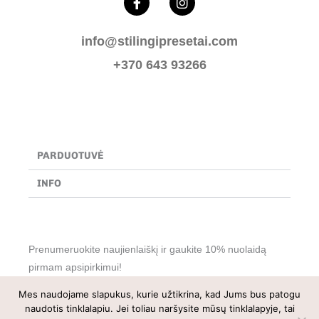
a
n
c
s
e
t
info@stilingipresetai.com
b
a
o
g
+370 643 93266
o
r
k
a
-
m
f
PARDUOTUVĖ
INFO
Prenumeruokite naujienlaiškį ir gaukite 10% nuolaidą
pirmam apsipirkimui!
Mes naudojame slapukus, kurie užtikrina, kad Jums bus patogu
naudotis tinklalapiu. Jei toliau naršysite mūsų tinklalapyje, tai
0